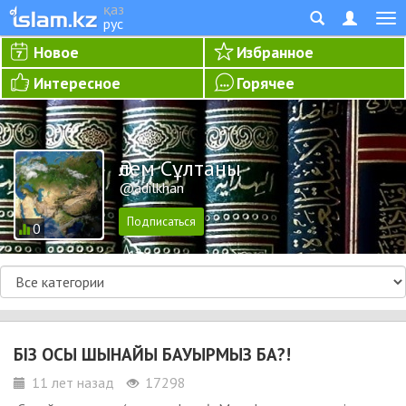
қаз
рус
Новое
Избранное
Интересное
Горячее
Әлем Сұлтаны
@adilkhan
0
БІЗ ОСЫ ШЫНАЙЫ БАУЫРМЫЗ БА?!
11 лет назад
17298