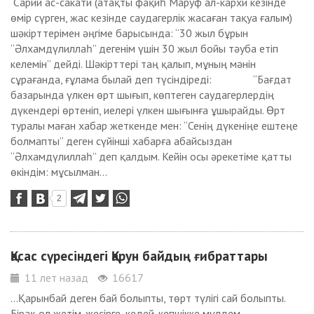
Сарий ас-сакати (атақты фақиһ Маруф ал-кархи кезiнде
өмір сүрген, жас кезінде саудагерлік жасаған тақуа ғалым)
шәкірттерімен әңгіме барысында: “30 жыл бұрын
“Әлхамдүлиллаһ” дегенім үшін 30 жыл бойы тәуба етiп
келемін” дейді. Шәкірттері таң қалып, мұның мәнін
сұрағанда, ғұлама былай деп түсіндіреді: “Бағдат
базарында үлкен өрт шығып, көптеген саудагерлердің
дүкендері өртеніп, иелері үлкен шығынға ұшырайды. Өрт
туралы маған хабар жеткенде мен: “Сенің дүкеніңе ештеңе
болмапты” деген сүйінші хабарға абайсыздан
“Әлхамдүлиллаһ” деп қалдым. Кейін осы әрекетіме қатты
өкіндім: мұсылман...
2
Қасас сүресіндегі Қарун байдың ғибраттары
11 лет назад
16617
...Қарынбай деген бай болыпты, төрт түлігі сай болыпты.
Бірақ ол жетім-жесірге, кедей-кепшікке мүлдем