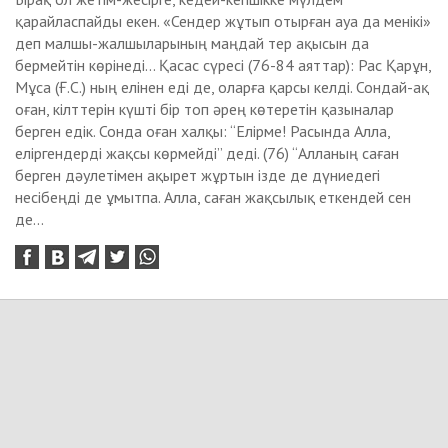
қарайласпайды екен. «Сендер жұтып отырған ауа да менікі»
деп малшы-жалшыларының маңдай тер ақысын да
бермейтін көрінеді... Қасас сүресі (76-84 аяттар): Рас Қарұн,
Мұса (Ғ.С.) ның елінен еді де, оларға қарсы келді. Сондай-ақ
оған, кілттерін күшті бір топ әрең көтеретін қазыналар
берген едік. Сонда оған халқы: “Елірме! Расында Алла,
еліргендерді жақсы көрмейді” деді. (76) “Алланың саған
берген дәулетімен ақырет жұртын ізде де дүниедегі
несібеңді де ұмытпа. Алла, саған жақсылық еткендей сен
де...