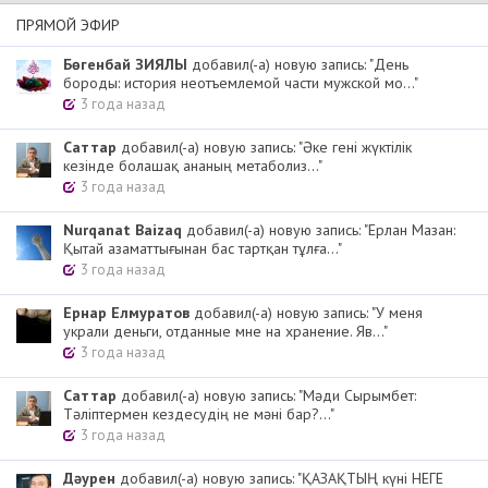
ПРЯМОЙ ЭФИР
Бөгенбай ЗИЯЛЫ
добавил(-а) новую запись: "День
бороды: история неотъемлемой части мужской мо..."
3 года назад
Cаттар
добавил(-а) новую запись: "Әке гені жүктілік
кезінде болашақ ананың метаболиз..."
3 года назад
Nurqanat Baizaq
добавил(-а) новую запись: "Ерлан Мазан:
Қытай азаматтығынан бас тартқан тұлға..."
3 года назад
Ернар Елмуратов
добавил(-а) новую запись: "У меня
украли деньги, отданные мне на хранение. Яв..."
3 года назад
Cаттар
добавил(-а) новую запись: "Мәди Сырымбет:
Тәліптермен кездесудің не мәні бар?..."
3 года назад
Дәурен
добавил(-а) новую запись: "ҚАЗАҚТЫҢ күні НЕГЕ